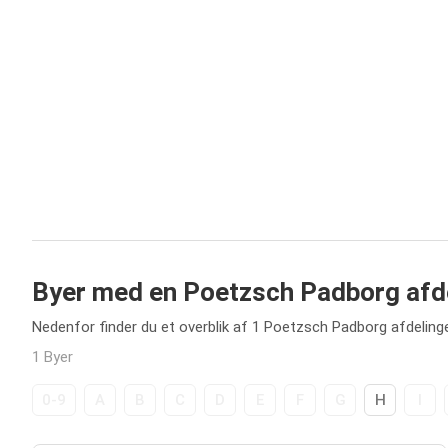
Byer med en Poetzsch Padborg afd
Nedenfor finder du et overblik af 1 Poetzsch Padborg afdeling
1 Byer
0-9
A
B
C
D
E
F
G
H
I