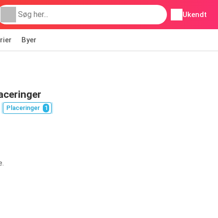
Ukendt
rier
Byer
aceringer
Placeringer
1
e.