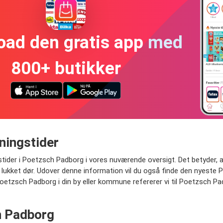
oad den gratis app med
800+ butikker
ningstider
tider i Poetzsch Padborg i vores nuværende oversigt. Det betyder, 
 lukket dør. Udover denne information vil du også finde den nyeste P
 Poetzsch Padborg i din by eller kommune refererer vi til Poetzsch 
h Padborg