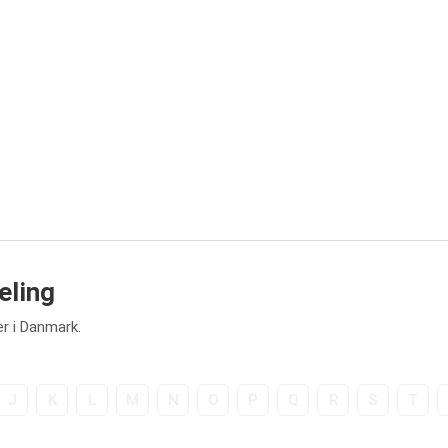
eling
er i Danmark.
J
K
L
M
N
O
P
Q
R
S
T