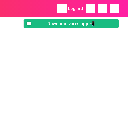
Log ind
Download vores app 📲