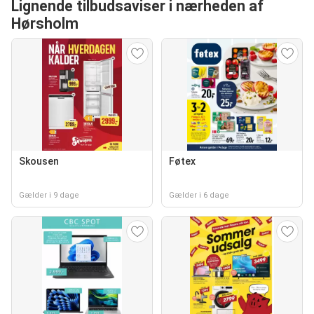
Lignende tilbudsaviser i nærheden af
Hørsholm
Skousen
Føtex
Gælder i 9 dage
Gælder i 6 dage