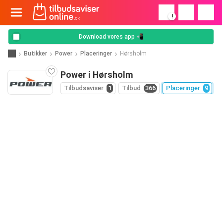
!
Download vores app 📲
Butikker
Power
Placeringer
Hørsholm
Power i Hørsholm
Tilbudsaviser
1
Tilbud
366
Placeringer
9