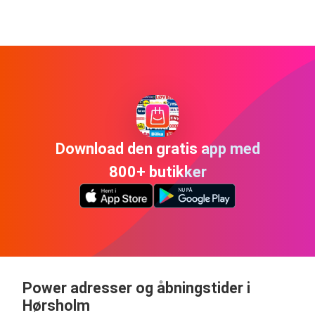
Download den gratis app med
800+ butikker
Power adresser og åbningstider i
Hørsholm