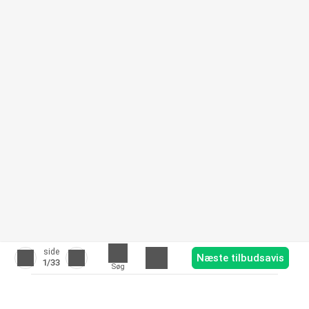
side
Næste tilbudsavis
1
/33
Søg