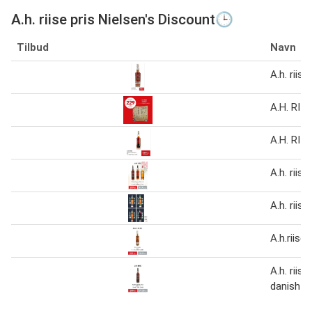
A.h. riise pris Nielsen's Discount🕒
Tilbud
Navn
A.h. riise
A.H. RIIS
A.H. RIIS
A.h. riise
A.h. riise
A.h.riise 
A.h. riise
danish n