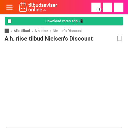
!
Download vores app 📲
Alle tilbud
A.h. riise
Nielsen's Discount
A.h. riise tilbud Nielsen's Discount