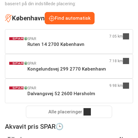
baseret på din indstillede placering:
København
Find automatisk
7.05 km
SPAR
Ruten 14 2700 København
7.18 km
SPAR
Kongelundsvej 299 2770 København
9.98 km
SPAR
Dalvangsvej 52 2600 Hørsholm
Alle placeringer
Akvavit pris SPAR🕒