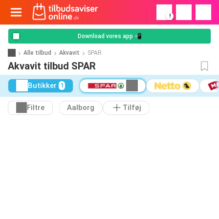
!
Download vores app 📲
Alle tilbud
Akvavit
SPAR
Akvavit tilbud SPAR
Butikker
1
Filtre
Aalborg
Tilføj