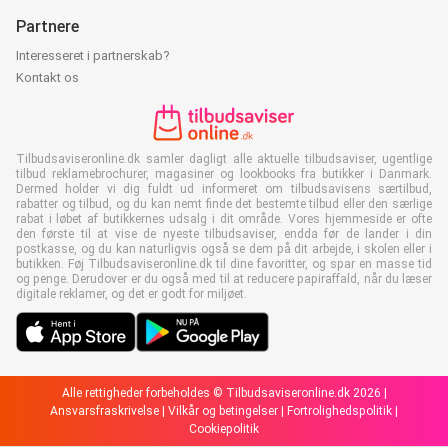
Partnere
Interesseret i partnerskab?
Kontakt os
Tilbudsaviseronline.dk samler dagligt alle aktuelle tilbudsaviser, ugentlige
tilbud reklamebrochurer, magasiner og lookbooks fra butikker i Danmark.
Dermed holder vi dig fuldt ud informeret om tilbudsavisens særtilbud,
rabatter og tilbud, og du kan nemt finde det bestemte tilbud eller den særlige
rabat i løbet af butikkernes udsalg i dit område. Vores hjemmeside er ofte
den første til at vise de nyeste tilbudsaviser, endda før de lander i din
postkasse, og du kan naturligvis også se dem på dit arbejde, i skolen eller i
butikken. Føj Tilbudsaviseronline.dk til dine favoritter, og spar en masse tid
og penge. Derudover er du også med til at reducere papiraffald, når du læser
digitale reklamer, og det er godt for miljøet.
Alle rettigheder forbeholdes © Tilbudsaviseronline.dk 2026 |
Ansvarsfraskrivelse
|
Vilkår og betingelser
|
Fortrolighedspolitik
|
Cookiepolitik