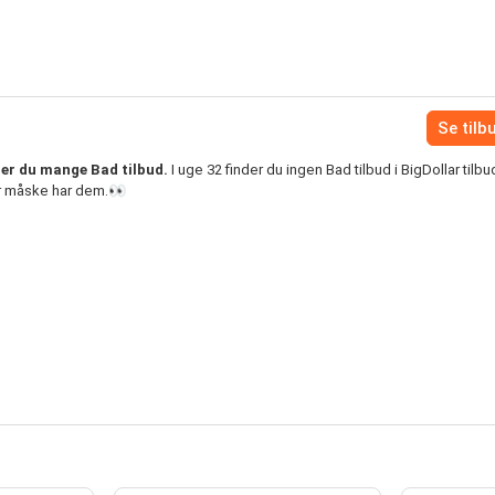
Se tilb
der du mange Bad tilbud.
I uge 32 finder du ingen Bad tilbud i BigDollar tilb
er måske har dem.👀