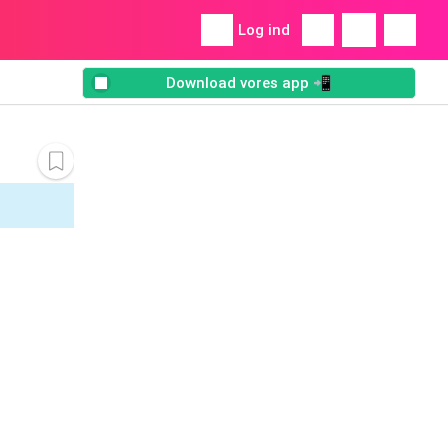
Log ind
Download vores app 📲