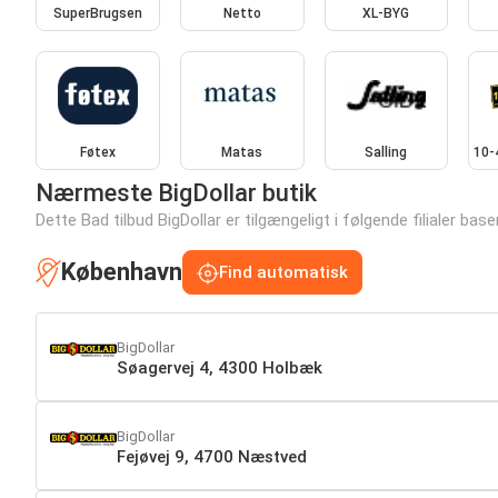
SuperBrugsen
Netto
XL-BYG
Føtex
Matas
Salling
10-
Nærmeste BigDollar butik
Dette Bad tilbud BigDollar er tilgængeligt i følgende filialer base
København
Find automatisk
BigDollar
Søagervej 4, 4300 Holbæk
BigDollar
Fejøvej 9, 4700 Næstved