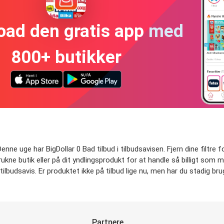
oad den gratis app med
800+ butikker
enne uge har BigDollar 0 Bad tilbud i tilbudsavisen. Fjern dine filtre 
etrukne butik eller på dit yndlingsprodukt for at handle så billigt som 
ilbudsavis. Er produktet ikke på tilbud lige nu, men har du stadig brug
Partnere