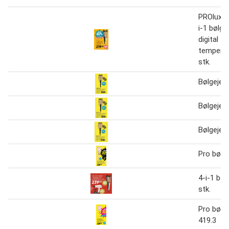
PROluxe
i-1 bølg
digital
temperat
stk.
Bølgejer
Bølgejer
Bølgejern
Pro bølge
4-i-1 bøl
stk.
Pro bølg
419.3