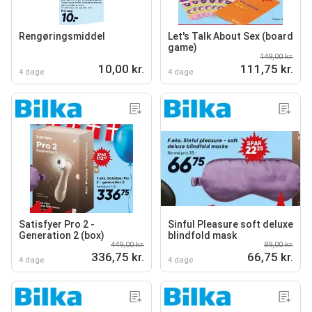
Rengøringsmiddel
Let's Talk About Sex (board
game)
149,00 kr.
10,00 kr.
111,75 kr.
4 dage
4 dage
Satisfyer Pro 2 -
Sinful Pleasure soft deluxe
Generation 2 (box)
blindfold mask
449,00 kr.
89,00 kr.
336,75 kr.
66,75 kr.
4 dage
4 dage