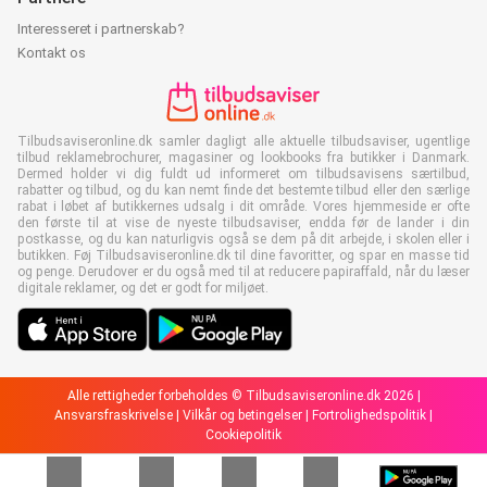
Interesseret i partnerskab?
Kontakt os
Tilbudsaviseronline.dk samler dagligt alle aktuelle tilbudsaviser, ugentlige
tilbud reklamebrochurer, magasiner og lookbooks fra butikker i Danmark.
Dermed holder vi dig fuldt ud informeret om tilbudsavisens særtilbud,
rabatter og tilbud, og du kan nemt finde det bestemte tilbud eller den særlige
rabat i løbet af butikkernes udsalg i dit område. Vores hjemmeside er ofte
den første til at vise de nyeste tilbudsaviser, endda før de lander i din
postkasse, og du kan naturligvis også se dem på dit arbejde, i skolen eller i
butikken. Føj Tilbudsaviseronline.dk til dine favoritter, og spar en masse tid
og penge. Derudover er du også med til at reducere papiraffald, når du læser
digitale reklamer, og det er godt for miljøet.
Alle rettigheder forbeholdes © Tilbudsaviseronline.dk 2026 |
Ansvarsfraskrivelse
|
Vilkår og betingelser
|
Fortrolighedspolitik
|
Cookiepolitik