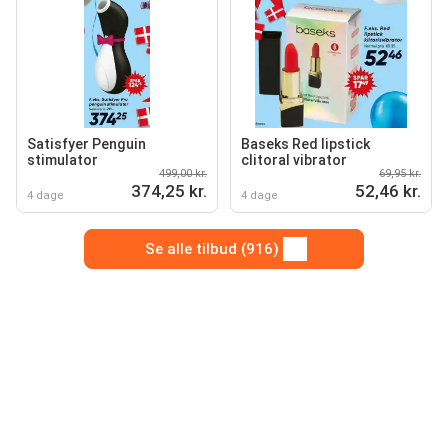
Satisfyer Penguin
Baseks Red lipstick
stimulator
clitoral vibrator
499,00 kr.
69,95 kr.
374,25 kr.
52,46 kr.
4 dage
4 dage
Se alle tilbud (916)