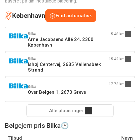
baseret på din indstillede placering:
København
Find automatisk
Bilka
5.48 km
Arne Jacobsens Allé 24, 2300
København
Bilka
15.42 km
Ishøj Centervej, 2635 Vallensbæk
Strand
17.73 km
Bilka
Over Bølgen 1, 2670 Greve
Alle placeringer
Bølgejern pris Bilka🕒
Tilbud
Navn