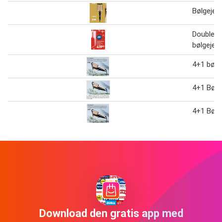
Bølgejer
Double W
bølgejern
4+1 bølg
4+1 Bølg
4+1 Bølg
Download den gratis app med