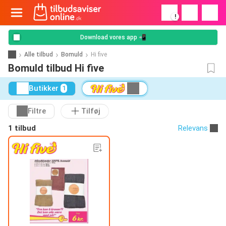
!
Download vores app 📲
Alle tilbud
Bomuld
Hi five
Bomuld tilbud Hi five
Butikker
1
Filtre
Tilføj
1 tilbud
Relevans