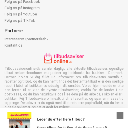
Følg os på Facebook
Følg os på Instagram
Følg os på Youtube
Følg os på TikTok
Partnere
Interesseret i partnerskab?
Kontakt os
Tilbudsaviseronline.dk samler dagligt alle aktuelle tilbudsaviser, ugentlige
tilbud reklamebrochurer, magasiner og lookbooks fra butikker i Danmark.
Dermed holder vi dig fuldt ud informeret om tilbudsavisens særtilbud,
rabatter og tilbud, og du kan nemt finde det bestemte tilbud eller den særlige
rabat i løbet af butikkernes udsalg i dit område. Vores hjemmeside er ofte
den første til at vise de nyeste tilbudsaviser, endda før de lander i din
postkasse, og du kan naturligvis også se dem på dit arbejde, i skolen eller i
butikken. Føj Tilbudsaviseronline.dk til dine favoritter, og spar en masse tid
og penge. Derudover er du også med til at reducere papiraffald, når du læser
digitale reklamer, og det er godt for miljøet.
Leder du efter flere tilbud?
Disse tilbud fra Hi five vil du ikke gå glip af!