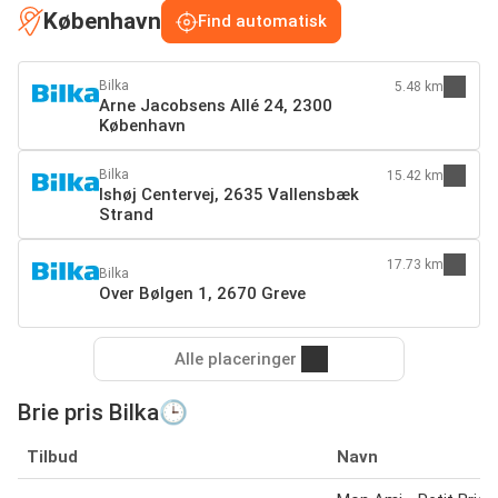
København
Find automatisk
Bilka
5.48 km
Arne Jacobsens Allé 24, 2300
København
Bilka
15.42 km
Ishøj Centervej, 2635 Vallensbæk
Strand
17.73 km
Bilka
Over Bølgen 1, 2670 Greve
Alle placeringer
Brie pris Bilka🕒
Tilbud
Navn