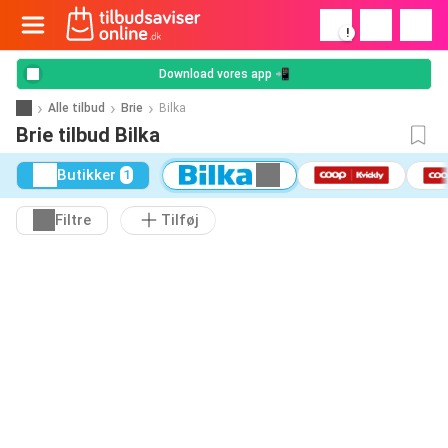
!
Download vores app 📲
Alle tilbud
Brie
Bilka
Brie tilbud Bilka
Butikker
1
Filtre
Tilføj