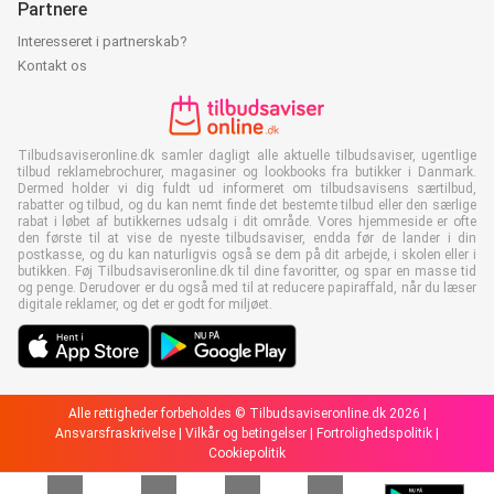
Partnere
Interesseret i partnerskab?
Kontakt os
Tilbudsaviseronline.dk samler dagligt alle aktuelle tilbudsaviser, ugentlige
tilbud reklamebrochurer, magasiner og lookbooks fra butikker i Danmark.
Dermed holder vi dig fuldt ud informeret om tilbudsavisens særtilbud,
rabatter og tilbud, og du kan nemt finde det bestemte tilbud eller den særlige
rabat i løbet af butikkernes udsalg i dit område. Vores hjemmeside er ofte
den første til at vise de nyeste tilbudsaviser, endda før de lander i din
postkasse, og du kan naturligvis også se dem på dit arbejde, i skolen eller i
butikken. Føj Tilbudsaviseronline.dk til dine favoritter, og spar en masse tid
og penge. Derudover er du også med til at reducere papiraffald, når du læser
digitale reklamer, og det er godt for miljøet.
Alle rettigheder forbeholdes © Tilbudsaviseronline.dk 2026 |
Ansvarsfraskrivelse
|
Vilkår og betingelser
|
Fortrolighedspolitik
|
Cookiepolitik