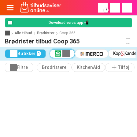
!
Download vores app 📲
Alle tilbud
Brødrister
Coop 365
Brødrister tilbud Coop 365
Butikker
1
Filtre
Brødristere
KitchenAid
Tilføj