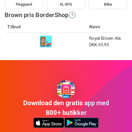
Fleggaard
XL-BYG
Bilka
Brown pris BorderShop🕒
Tilbud
Navn
Royal Brown Ale,
DKK 65.95
Download den gratis app med
800+ butikker