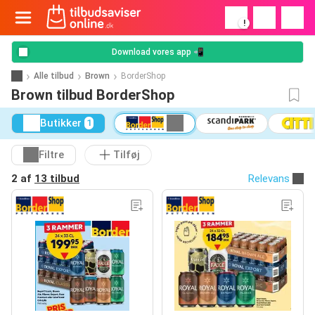
!
Download vores app 📲
Alle tilbud
Brown
BorderShop
Brown tilbud BorderShop
Butikker
1
Filtre
Tilføj
2 af
13 tilbud
Relevans