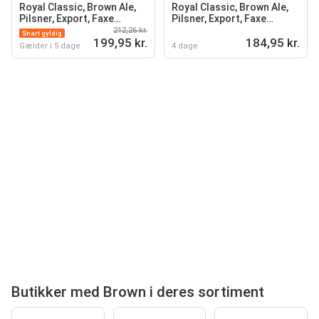
Royal Classic, Brown Ale,
Royal Classic, Brown Ale,
Pilsner, Export, Faxe
Pilsner, Export, Faxe
Premium eller Giraf Gold
Premium eller Giraf Gold
212,26 kr.
Snart gyldig
199,95 kr.
4,6-5,8%
184,95 kr.
Gælder i 5 dage
4 dage
Butikker med Brown i deres sortiment