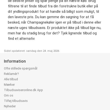
de bedste priser og spar penge på dit næste køb. Brug
filtrene til at finde tilbud fra din foretrukne butik eller på
dit yndlingsprodukt for at handle så billigt som muligt, til
den laveste pris. Du kan gemme din søgning for at få
besked, når Champagnekøler igen er på tilbud i denne eller
næste uges tilbudsavis. Er produktet ikke på tilbud lige nu,
men har du stadig brug for det? Tjek lignende tilbud og
find et alternativ.
Sidst opdateret: søndag den 24. maj 2026
Information
Ofte stillede spørgsmål
Reklamér?
Alle tilbud
Mærker
Tilbudsaviseronline.dk App
Om os
Tilføj tilbudsavis
Nyheder