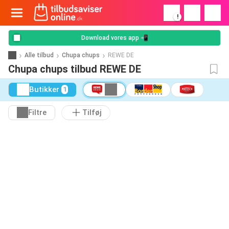
!
Download vores app 📲
Alle tilbud
Chupa chups
REWE DE
Chupa chups tilbud REWE DE
Butikker
1
Filtre
Tilføj