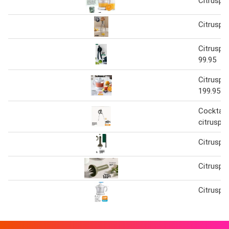
Citruspre
Citruspr
Citruspr
99.95
Citruspr
199.95
Cocktail 
citruspr
Citruspr
Citruspr
Citruspr