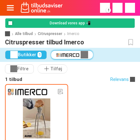
!
Download vores app 📲
Alle tilbud
Citruspresser
Imerco
Citruspresser tilbud Imerco
Butikker
1
Filtre
Tilføj
1 tilbud
Relevans