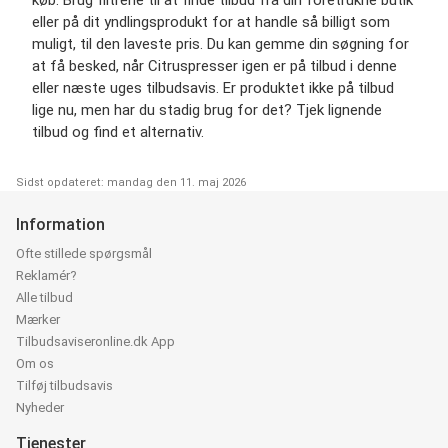
køb. Brug filtrene til at finde tilbud fra din foretrukne butik
eller på dit yndlingsprodukt for at handle så billigt som
muligt, til den laveste pris. Du kan gemme din søgning for
at få besked, når Citruspresser igen er på tilbud i denne
eller næste uges tilbudsavis. Er produktet ikke på tilbud
lige nu, men har du stadig brug for det? Tjek lignende
tilbud og find et alternativ.
Sidst opdateret: mandag den 11. maj 2026
Information
Ofte stillede spørgsmål
Reklamér?
Alle tilbud
Mærker
Tilbudsaviseronline.dk App
Om os
Tilføj tilbudsavis
Nyheder
Tjenester