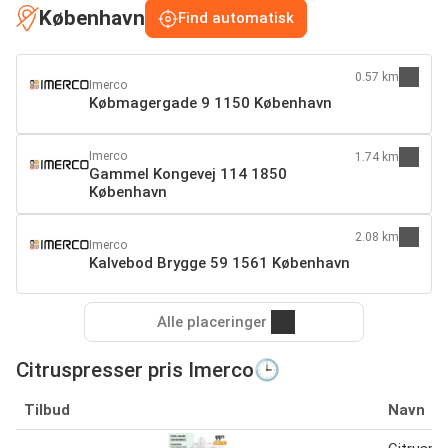
København
Find automatisk
0.57 km
Imerco
Købmagergade 9 1150 København
Imerco
1.74 km
Gammel Kongevej 114 1850
København
2.08 km
Imerco
Kalvebod Brygge 59 1561 København
Alle placeringer
Citruspresser pris Imerco🕒
Tilbud
Navn