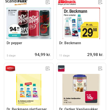
Dr pepper
Dr. Beckmann
94,99 kr.
29,98 kr.
5 dage
11 dage
Dr. Beckmann pletfjerner
Dr. Oetker Vaniljesukker