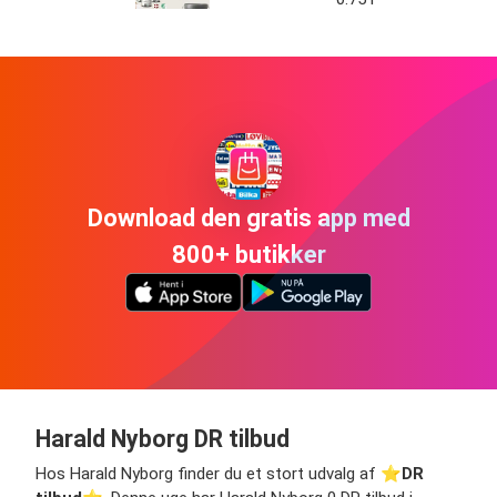
Download den gratis app med
800+ butikker
Harald Nyborg DR tilbud
Hos Harald Nyborg finder du et stort udvalg af ⭐️
DR