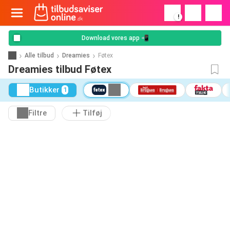
!
Download vores app 📲
Alle tilbud
Dreamies
Føtex
Dreamies tilbud Føtex
Butikker
1
Filtre
Tilføj