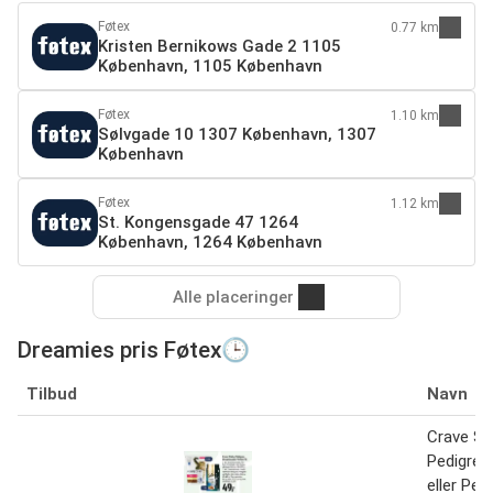
Føtex
0.77 km
Kristen Bernikows Gade 2 1105
København, 1105 København
Føtex
1.10 km
Sølvgade 10 1307 København, 1307
København
Føtex
1.12 km
St. Kongensgade 47 1264
København, 1264 København
Alle placeringer
Dreamies pris Føtex🕒
Tilbud
Navn
Crave Sh
Pedigree
eller Per