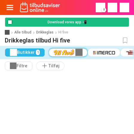
!
Download vores app 📲
Alle tilbud
Drikkeglas
Hi five
Drikkeglas tilbud Hi five
Butikker
1
Filtre
Tilføj