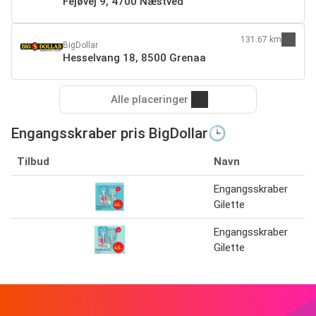
Fejøvej 9, 4700 Næstved
131.67 km
BigDollar
Hesselvang 18, 8500 Grenaa
Alle placeringer
Engangsskraber pris BigDollar🕒
Tilbud
Navn
Engangsskraber
Gilette
Engangsskraber
Gilette