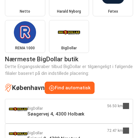
Netto
Harald Nyborg
Føtex
REMA 1000
BigDollar
Nærmeste BigDollar butik
Dette Engangsskraber tilbud BigDollar er tilgængeligt i følgende
filialer baseret på din indstillede placering:
København
Find automatisk
56.50 km
BigDollar
Søagervej 4, 4300 Holbæk
72.47 km
BigDollar