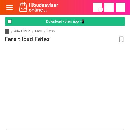
!
Download vores app 📲
Alle tilbud
Fars
Føtex
Fars tilbud Føtex