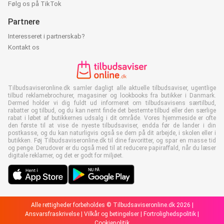
Følg os på TikTok
Partnere
Interesseret i partnerskab?
Kontakt os
Tilbudsaviseronline.dk samler dagligt alle aktuelle tilbudsaviser, ugentlige
tilbud reklamebrochurer, magasiner og lookbooks fra butikker i Danmark.
Dermed holder vi dig fuldt ud informeret om tilbudsavisens særtilbud,
rabatter og tilbud, og du kan nemt finde det bestemte tilbud eller den særlige
rabat i løbet af butikkernes udsalg i dit område. Vores hjemmeside er ofte
den første til at vise de nyeste tilbudsaviser, endda før de lander i din
postkasse, og du kan naturligvis også se dem på dit arbejde, i skolen eller i
butikken. Føj Tilbudsaviseronline.dk til dine favoritter, og spar en masse tid
og penge. Derudover er du også med til at reducere papiraffald, når du læser
digitale reklamer, og det er godt for miljøet.
Alle rettigheder forbeholdes © Tilbudsaviseronline.dk 2026 |
Ansvarsfraskrivelse
|
Vilkår og betingelser
|
Fortrolighedspolitik
|
Cookiepolitik