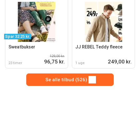
Spar 32.25 kr.
Sweatbukser
JJ REBEL Teddy fleece
129,00 kr.
96,75 kr.
249,00 kr.
23 timer
1 uge
Se alle tilbud (526)