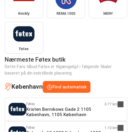
Kvickly
REMA 1000
MENY
Føtex
Nærmeste Føtex butik
Dette Fars tilbud Føtex er tilgængeligt i følgende filialer
baseret på din indstillede placering:
København
Find automatisk
Føtex
0.77 km
Kristen Bernikows Gade 2 1105
København, 1105 København
Føtex
1.10 km