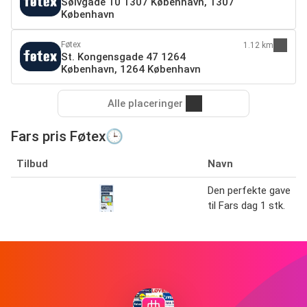
Sølvgade 10 1307 København, 1307
København
Føtex
1.12 km
St. Kongensgade 47 1264
København, 1264 København
Alle placeringer
Fars pris Føtex🕒
Tilbud
Navn
Den perfekte gave
til Fars dag 1 stk.