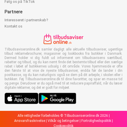
Følg os på TikTok
Partnere
Interesseret i partnerskab?
Kontakt os
Tilbudsaviseronline.dk samler dagligt alle aktuelle tilbudsaviser, ugentlige
tilbud reklamebrochurer, magasiner og lookbooks fra butikker i Danmark.
Dermed holder vi dig fuldt ud informeret om tilbudsavisens særtilbud,
rabatter og tilbud, og du kan nemt finde det bestemte tilbud eller den særlige
rabat i løbet af butikkernes udsalg i dit område. Vores hjemmeside er ofte
den første til at vise de nyeste tilbudsaviser, endda før de lander i din
postkasse, og du kan naturligvis også se dem på dit arbejde, i skolen eller i
butikken. Føj Tilbudsaviseronline.dk til dine favoritter, og spar en masse tid
og penge. Derudover er du også med til at reducere papiraffald, når du læser
digitale reklamer, og det er godt for miljøet.
Alle rettigheder forbeholdes © Tilbudsaviseronline.dk 2026 |
Ansvarsfraskrivelse
|
Vilkår og betingelser
|
Fortrolighedspolitik
|
Cookiepolitik