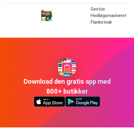
Gestus
Hvidløgsmarineret
Flanksteak
Download den gratis app med
800+ butikker