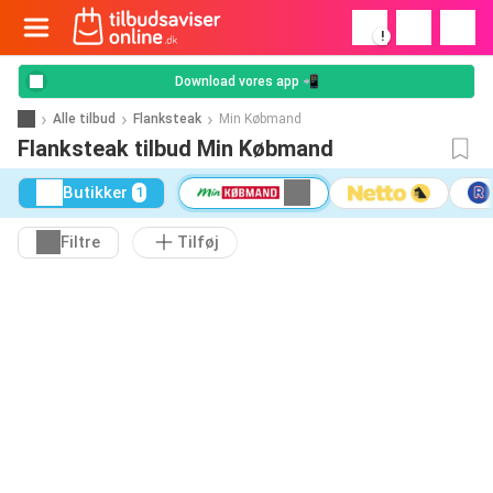
!
Download vores app 📲
Alle tilbud
Flanksteak
Min Købmand
Flanksteak tilbud Min Købmand
Butikker
1
Filtre
Tilføj