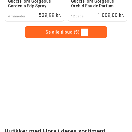
Gucci Flora Gorgeous
Gucci Flora Gorgeous
Gardenia Edp Spray
Orchid Eau de Parfum
Intense
529,99 kr.
1.009,00 kr.
4 måneder
12 dage
Se alle tilbud (5)
Butikker med Flora i deres sortiment