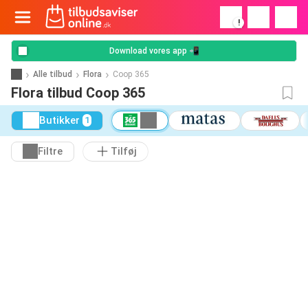
!
Download vores app 📲
Alle tilbud
Flora
Coop 365
Flora tilbud Coop 365
Butikker
1
Filtre
Tilføj