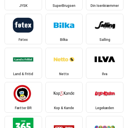
JYSK
SuperBrugsen
Din Isenkræmmer
Føtex
Bilka
Salling
Land & Fritid
Netto
Ilva
Fætter BR
Kop & Kande
Legekæden