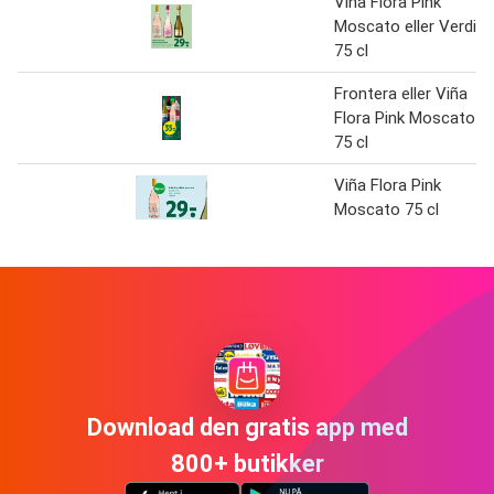
Viña Flora Pink
Moscato eller Verdi
75 cl
Frontera eller Viña
Flora Pink Moscato
75 cl
Viña Flora Pink
Moscato 75 cl
Download den gratis app med
800+ butikker