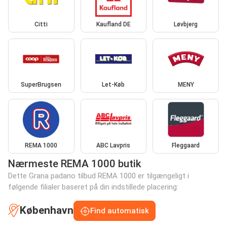
Citti
Kaufland DE
Løvbjerg
SuperBrugsen
Let-Køb
MENY
REMA 1000
ABC Lavpris
Fleggaard
Nærmeste REMA 1000 butik
Dette Grana padano tilbud REMA 1000 er tilgængeligt i
følgende filialer baseret på din indstillede placering:
København
Find automatisk