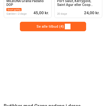
MILBONA Grana Padano
Port Salut, Kerrygold,
DOP
Saint Agur eller Coop
Grana Padano
Snart gyldig
45,00 kr.
24,00 kr.
Gælder i 2 dage
20 dage
Se alle tilbud (4)
Butikker med Grana padano i deres