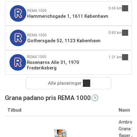
0.66 km
REMA 1000
Hammerichsgade 1, 1611 København
0.80 km
REMA 1000
Gothersgade 52, 1123 København
REMA 1000
1.21 km
Rosenørns Alle 31, 1970
Frederiksberg
Alle placeringer
Grana padano pris REMA 1000🕒
Tilbud
Navn
Ambrosi 
Grana P
flager / 