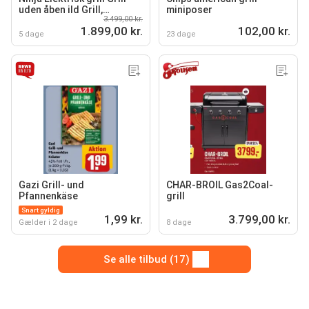
uden åben ild Grill,
miniposer
3.499,00 kr.
røgeovn og airfryer i én
1.899,00 kr.
102,00 kr.
5 dage
23 dage
Gazi Grill- und
CHAR-BROIL Gas2Coal-
Pfannenkäse
grill
Snart gyldig
1,99 kr.
3.799,00 kr.
Gælder i 2 dage
8 dage
Se alle tilbud (17)