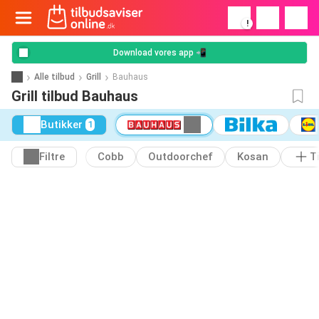
!
Download vores app 📲
Alle tilbud
Grill
Bauhaus
Grill tilbud Bauhaus
Butikker
1
Filtre
Cobb
Outdoorchef
Kosan
Ti