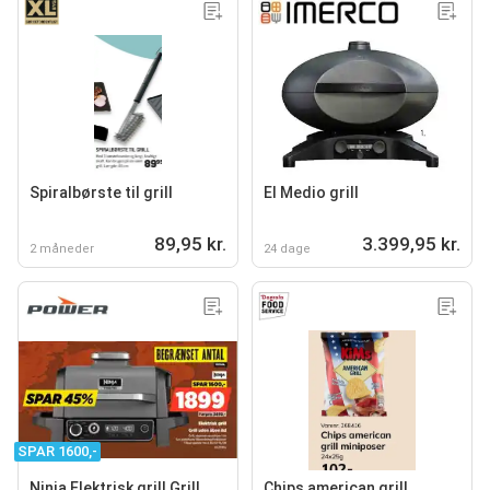
Spiralbørste til grill
El Medio grill
89,95 kr.
3.399,95 kr.
2 måneder
24 dage
SPAR 1600,-
Ninja Elektrisk grill Grill
Chips american grill