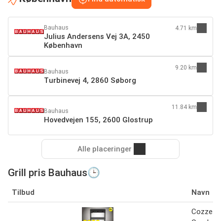
Bauhaus
4.71 km
Julius Andersens Vej 3A, 2450
København
9.20 km
Bauhaus
Turbinevej 4, 2860 Søborg
11.84 km
Bauhaus
Hovedvejen 155, 2600 Glostrup
Alle placeringer
Grill pris Bauhaus🕒
Tilbud
Navn
Cozze pla