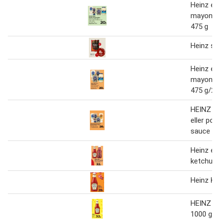
Heinz ell
mayonna
475 g
Heinz su
Heinz ell
mayonna
475 g/22
HEINZ m
eller po
sauce 39
Heinz ell
ketchup
Heinz Ke
HEINZ K
1000 g