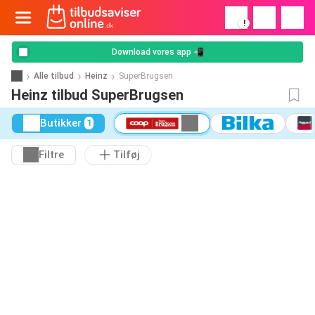
!
Download vores app 📲
Alle tilbud
Heinz
SuperBrugsen
Heinz tilbud SuperBrugsen
Butikker
1
Filtre
Tilføj