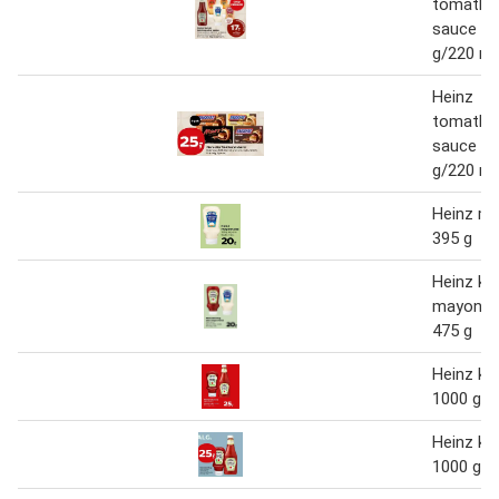
tomatket
sauce 3
g/220 ml
Heinz
tomatket
sauce 3
g/220 ml
Heinz m
395 g
Heinz ket
mayonna
475 g
Heinz ke
1000 g
Heinz ke
1000 g