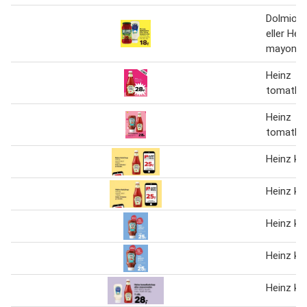
Dolmio 
eller Hei
mayonna
Heinz
tomatke
Heinz
tomatke
Heinz ke
Heinz ke
Heinz ke
Heinz ke
Heinz ke