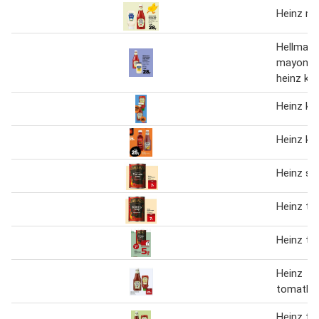
Heinz m
Hellmann
mayonnai
heinz ke
Heinz ke
Heinz ke
Heinz su
Heinz t
Heinz t
Heinz
tomatke
Heinz t