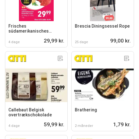
Frisches
Brescia Diningsessel Rope
südamerikanisches
Rinderfilet 3-4 lbs
29,99 kr.
99,00 kr.
4 dage
25 dage
Callebaut Belgisk
Brathering
overtrækschokolade
59,99 kr.
1,79 kr.
4 dage
2 måneder