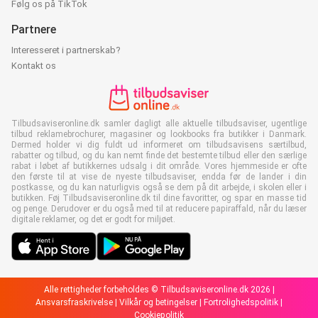
Følg os på TikTok
Partnere
Interesseret i partnerskab?
Kontakt os
Tilbudsaviseronline.dk samler dagligt alle aktuelle tilbudsaviser, ugentlige
tilbud reklamebrochurer, magasiner og lookbooks fra butikker i Danmark.
Dermed holder vi dig fuldt ud informeret om tilbudsavisens særtilbud,
rabatter og tilbud, og du kan nemt finde det bestemte tilbud eller den særlige
rabat i løbet af butikkernes udsalg i dit område. Vores hjemmeside er ofte
den første til at vise de nyeste tilbudsaviser, endda før de lander i din
postkasse, og du kan naturligvis også se dem på dit arbejde, i skolen eller i
butikken. Føj Tilbudsaviseronline.dk til dine favoritter, og spar en masse tid
og penge. Derudover er du også med til at reducere papiraffald, når du læser
digitale reklamer, og det er godt for miljøet.
Alle rettigheder forbeholdes © Tilbudsaviseronline.dk 2026 |
Ansvarsfraskrivelse
|
Vilkår og betingelser
|
Fortrolighedspolitik
|
Cookiepolitik