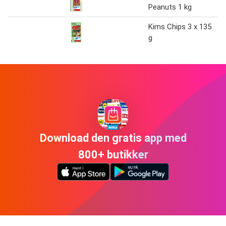
Peanuts 1 kg
Kims Chips 3 x 135
g
Download den gratis app med
800+ butikker