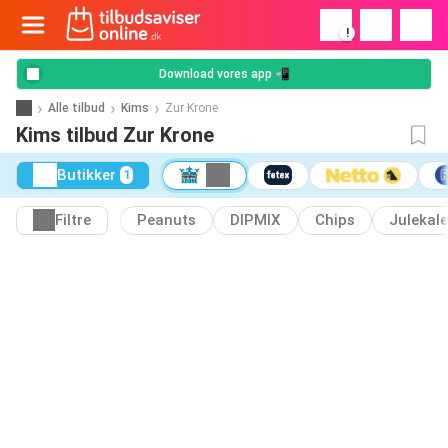
!
Download vores app 📲
Alle tilbud
Kims
Zur Krone
Kims tilbud Zur Krone
Butikker
1
Filtre
Peanuts
DIPMIX
Chips
Julekal