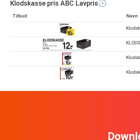
Klodskasse pris ABC Lavpris🕒
Tilbud
Navn
Klods
KLOD
Klods
Klods
Downl