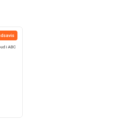
udsavis
bud i ABC