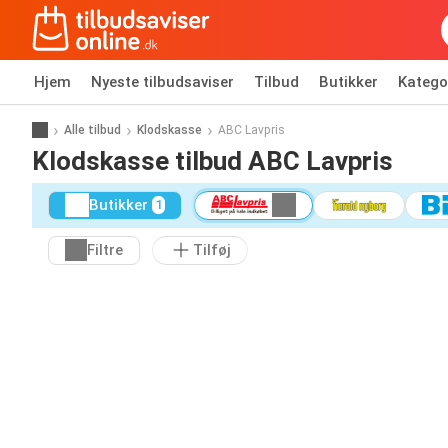
Hjem
Nyeste tilbudsaviser
Tilbud
Butikker
Katego
Alle tilbud
Klodskasse
ABC Lavpris
Klodskasse tilbud ABC Lavpris
Butikker
1
Filtre
Tilføj