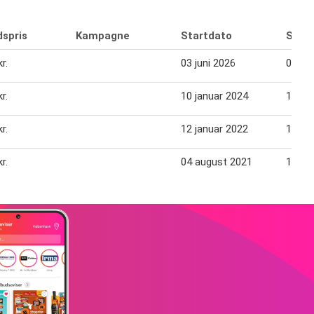
dspris
Kampagne
Startdato
Slutd
r.
03 juni 2026
09 jun
r.
10 januar 2024
16 ja
r.
12 januar 2022
18 ja
r.
04 august 2021
10 au