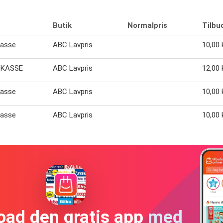
Butik
Normalpris
Tilbu
kasse
ABC Lavpris
10,00 k
SKASSE
ABC Lavpris
12,00 k
kasse
ABC Lavpris
10,00 k
kasse
ABC Lavpris
10,00 k
oad den gratis app med