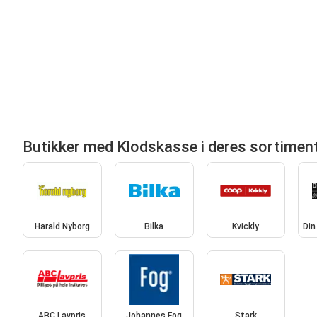
Butikker med Klodskasse i deres sortimen
Harald Nyborg
Bilka
Kvickly
Din
ABC Lavpris
Johannes Fog
Stark