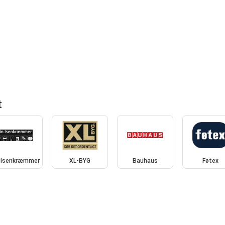
t
 Isenkræmmer
XL-BYG
Bauhaus
Føtex