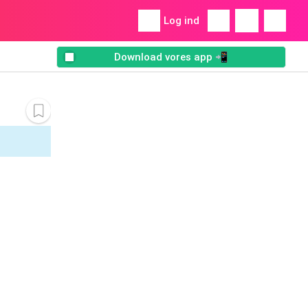
Log ind
Download vores app 📲