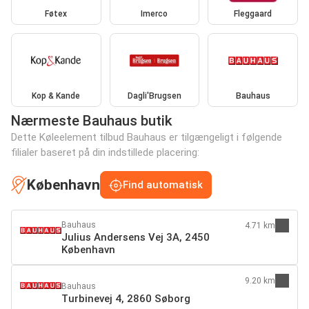
Føtex
Imerco
Fleggaard
Kop & Kande
Dagli'Brugsen
Bauhaus
Nærmeste Bauhaus butik
Dette Køleelement tilbud Bauhaus er tilgængeligt i følgende
filialer baseret på din indstillede placering:
København
Find automatisk
Bauhaus
4.71 km
Julius Andersens Vej 3A, 2450
København
9.20 km
Bauhaus
Turbinevej 4, 2860 Søborg