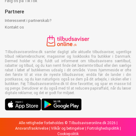
Følg os på TikTok
Partnere
Interesseret i partnerskab?
Kontakt os
Tilbudsaviseronline.dk samler dagligt alle aktuelle tilbudsaviser, ugentlige
tilbud reklamebrochurer, magasiner og lookbooks fra butikker i Danmark.
Dermed holder vi dig fuldt ud informeret om tilbudsavisens særtilbud,
rabatter og tilbud, og du kan nemt finde det bestemte tilbud eller den særlige
rabat i løbet af butikkernes udsalg i dit område. Vores hjemmeside er ofte
den første til at vise de nyeste tilbudsaviser, endda før de lander i din
postkasse, og du kan naturligvis også se dem på dit arbejde, i skolen eller i
butikken. Føj Tilbudsaviseronline.dk til dine favoritter, og spar en masse tid
og penge. Derudover er du også med til at reducere papiraffald, når du læser
digitale reklamer, og det er godt for miljøet.
Alle rettigheder forbeholdes © Tilbudsaviseronline.dk 2026 |
Ansvarsfraskrivelse
|
Vilkår og betingelser
|
Fortrolighedspolitik
|
Cookiepolitik