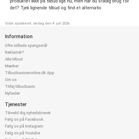
produktet ikke på tilbud lige nu, men har du stadig brug for
det? Tjek lignende tilbud og find et alternativ.
Sidst opdateret: lørdag den 4. juli 2026
Information
Ofte stillede spørgsmål
Reklamér?
Alle tilbud
Mærker
Tilbudsaviseronline.dk App
Om os
Tilføj tilbudsavis
Nyheder
Tjenester
Tilmeld dig nyhedsbrevet
Følg os på Facebook
Følg os på Instagram
Følg os på Youtube