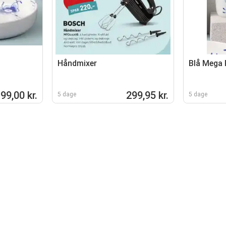
Håndmixer
Blå Mega R
99,00 kr.
299,95 kr.
5 dage
5 dage