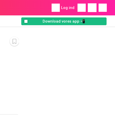
Log ind
Download vores app 📲