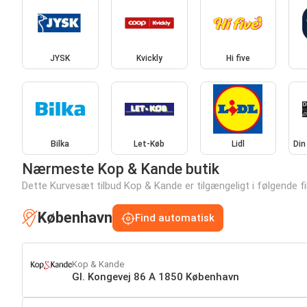
JYSK
Kvickly
Hi five
Bilka
Let-Køb
Lidl
Din
Nærmeste Kop & Kande butik
Dette Kurvesæt tilbud Kop & Kande er tilgængeligt i følgende fili
København
Find automatisk
Kop & Kande
Gl. Kongevej 86 A 1850 København