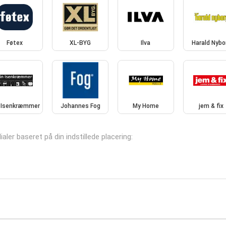
Føtex
XL-BYG
Ilva
Harald Nybo
 Isenkræmmer
Johannes Fog
My Home
jem & fix
aler baseret på din indstillede placering: