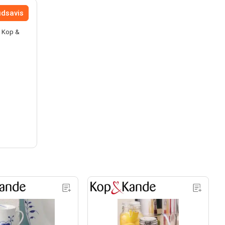
udsavis
i Kop &