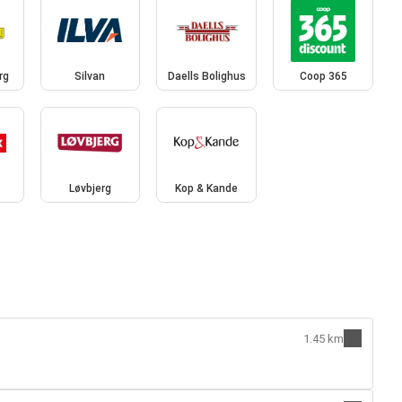
rg
Silvan
Daells Bolighus
Coop 365
Løvbjerg
Kop & Kande
1.45 km