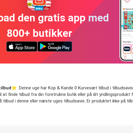
oad den gratis app med
800+ butikker
ilbud
⭐️. Denne uge har Kop & Kande 0 Kurvesæt tilbud i tilbudsavisen.
at finde tilbud fra din foretrukne butik eller på dit yndlingsprodukt f
ilbud i denne eller næste uges tilbudsavis. Er produktet ikke på tilb