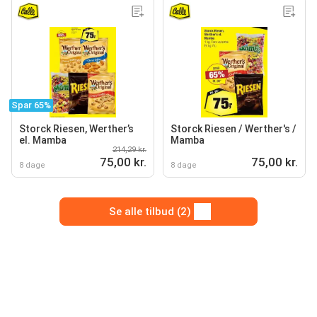
Spar 65%
Storck Riesen, Werther’s
Storck Riesen / Werther's /
el. Mamba
Mamba
214,29 kr.
75,00 kr.
75,00 kr.
8 dage
8 dage
Se alle tilbud (2)