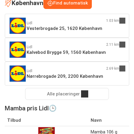
København
Find automatisk
1.03 km
Lidl
Vesterbrogade 25, 1620 København
2.11 km
Lidl
Kalvebod Brygge 59, 1560 København
2.69 km
Lidl
Nørrebrogade 209, 2200 København
Alle placeringer
Mamba pris Lidl🕒
Tilbud
Navn
Mamba 106 g