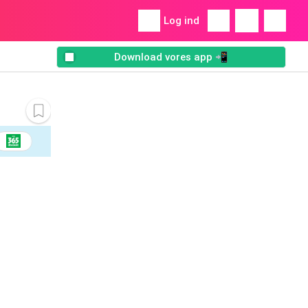
Log ind
Download vores app 📲