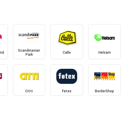
Scandinavian
and
Calle
Helsam
Park
Citti
Føtex
BorderShop