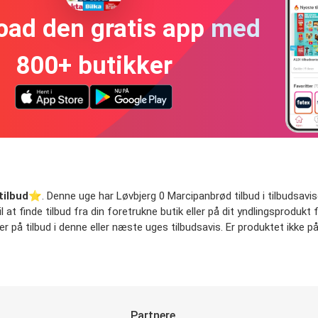
oad den gratis app med
800+ butikker
tilbud
⭐️. Denne uge har Løvbjerg 0 Marcipanbrød tilbud i tilbudsavisen
at finde tilbud fra din foretrukne butik eller på dit yndlingsprodukt f
på tilbud i denne eller næste uges tilbudsavis. Er produktet ikke på 
Partnere