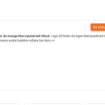
Se tilb
der du mange Marcipanbrød tilbud.
I uge 32 finder du ingen Marcipanbrød ti
s, mens andre butikker måske har dem.👀