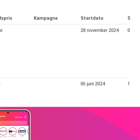
dspris
Kampagne
Startdato
Slutd
r.
28 november 2024
05 de
.
06 juni 2024
13 jun