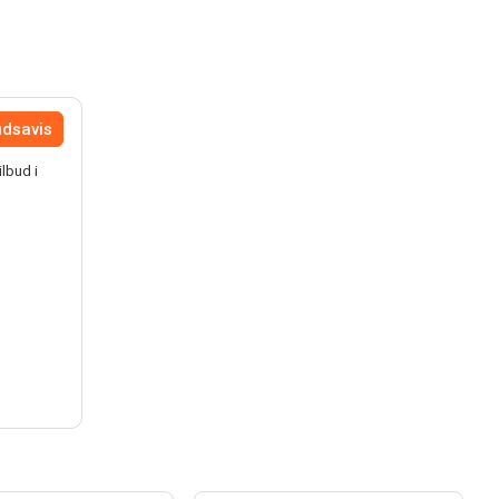
udsavis
lbud i