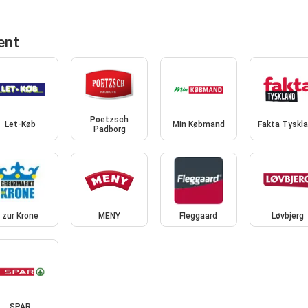
ent
Poetzsch
Let-Køb
Min Købmand
Fakta Tyskl
Padborg
zur Krone
MENY
Fleggaard
Løvbjerg
SPAR