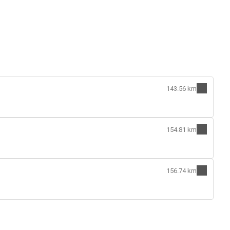
143.56 km
154.81 km
156.74 km