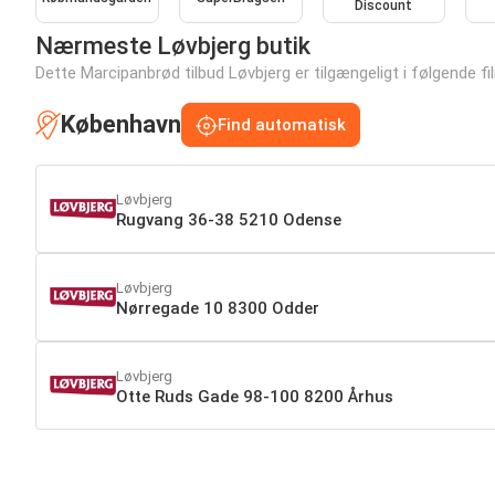
Discount
Nærmeste Løvbjerg butik
Dette Marcipanbrød tilbud Løvbjerg er tilgængeligt i følgende fili
København
Find automatisk
Løvbjerg
Rugvang 36-38 5210 Odense
Løvbjerg
Nørregade 10 8300 Odder
Løvbjerg
Otte Ruds Gade 98-100 8200 Århus