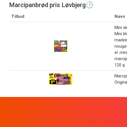
Marcipanbrød pris Løvbjerg🕒
Tilbud
Navn
Mini sk
Mini b
madeir
nougat
el. min
marcip
120 g
Marci
Origina