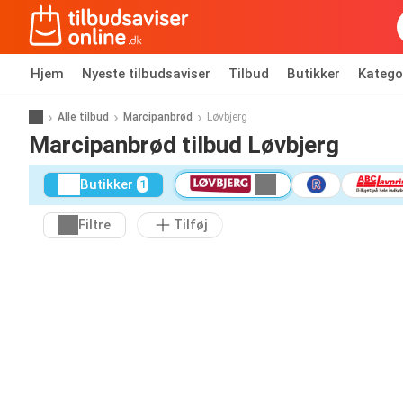
Hjem
Nyeste tilbudsaviser
Tilbud
Butikker
Katego
Alle tilbud
Marcipanbrød
Løvbjerg
Marcipanbrød tilbud Løvbjerg
Butikker
1
Filtre
Tilføj