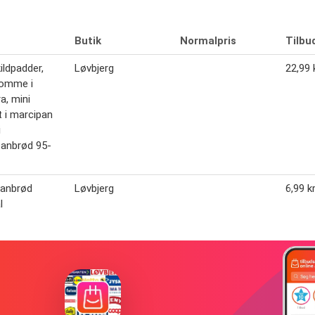
Butik
Normalpris
Tilbu
ildpadder,
Løvbjerg
22,99 k
lomme i
a, mini
 i marcipan
i
anbrød 95-
panbrød
Løvbjerg
6,99 kr
l