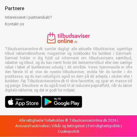
Partnere
Interesseret i partnerskab?
Kontakt os
Tilbudsaviseronline.dk samler dagligt alle aktuelle tilbudsaviser, ugentlige
tilbud reklamebrochurer, magasiner og lookbooks fra butikker i Danmark.
Dermed holder vi dig fuldt ud informeret om tilbudsavisens særtilbud,
rabatter og tilbud, og du kan nemt finde det bestemte tilbud eller den særlige
rabat i løbet af butikkernes udsalg i dit område. Vores hjemmeside er ofte
den første til at vise de nyeste tilbudsaviser, endda før de lander i din
postkasse, og du kan naturligvis også se dem på dit arbejde, i skolen eller i
butikken. Føj Tilbudsaviseronline.dk til dine favoritter, og spar en masse tid
og penge. Derudover er du også med til at reducere papiraffald, når du læser
digitale reklamer, og det er godt for miljøet.
Alle rettigheder forbeholdes © Tilbudsaviseronline.dk 2026 |
Ansvarsfraskrivelse
|
Vilkår og betingelser
|
Fortrolighedspolitik
|
Cookiepolitik