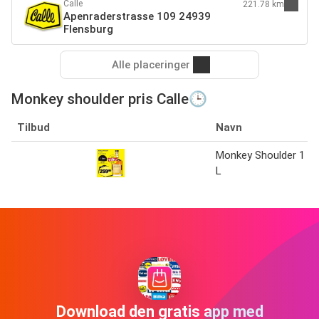
Calle
221.78 km
Apenraderstrasse 109 24939
Flensburg
Alle placeringer
Monkey shoulder pris Calle🕒
Tilbud
Navn
Monkey Shoulder 1
L
Download den gratis app med