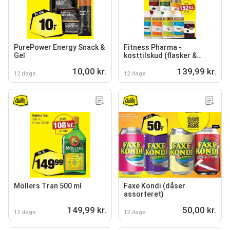
PurePower Energy Snack &
Fitness Pharma -
Gel
kosttilskud (flasker &
dåser)
10,00 kr.
139,99 kr.
12 dage
12 dage
Möllers Tran 500 ml
Faxe Kondi (dåser
assorteret)
149,99 kr.
50,00 kr.
12 dage
12 dage