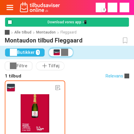
!
Download vores app 📲
Alle tilbud
Montaudon
Fleggaard
Montaudon tilbud Fleggaard
Butikker
1
Filtre
Tilføj
1 tilbud
Relevans