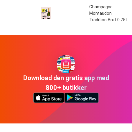
Champagne
Montaudon
Tradition Brut 0.75 l
Download den gratis app med
800+ butikker