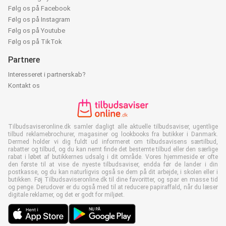
Følg os på Facebook
Følg os på Instagram
Følg os på Youtube
Følg os på TikTok
Partnere
Interesseret i partnerskab?
Kontakt os
Tilbudsaviseronline.dk samler dagligt alle aktuelle tilbudsaviser, ugentlige
tilbud reklamebrochurer, magasiner og lookbooks fra butikker i Danmark.
Dermed holder vi dig fuldt ud informeret om tilbudsavisens særtilbud,
rabatter og tilbud, og du kan nemt finde det bestemte tilbud eller den særlige
rabat i løbet af butikkernes udsalg i dit område. Vores hjemmeside er ofte
den første til at vise de nyeste tilbudsaviser, endda før de lander i din
postkasse, og du kan naturligvis også se dem på dit arbejde, i skolen eller i
butikken. Føj Tilbudsaviseronline.dk til dine favoritter, og spar en masse tid
og penge. Derudover er du også med til at reducere papiraffald, når du læser
digitale reklamer, og det er godt for miljøet.