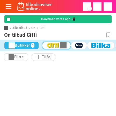
!
Download vores app 📲
Alle tilbud
On
Citti
On tilbud Citti
Butikker
1
Filtre
Tilføj