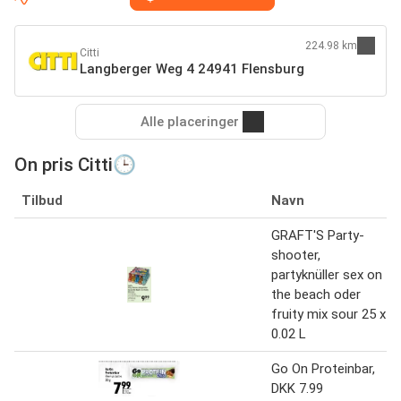
224.98 km
Citti
Langberger Weg 4 24941 Flensburg
Alle placeringer
On pris Citti🕒
Tilbud
Navn
GRAFT'S Party-
shooter,
partyknüller sex on
the beach oder
fruity mix sour 25 x
0.02 L
Go On Proteinbar,
DKK 7.99