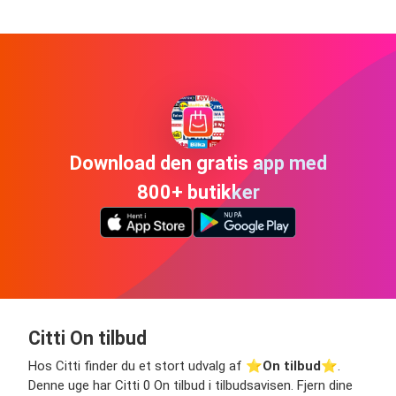
Download den gratis app med
800+ butikker
Citti On tilbud
Hos Citti finder du et stort udvalg af ⭐️
On tilbud
⭐️.
Denne uge har Citti 0 On tilbud i tilbudsavisen. Fjern dine