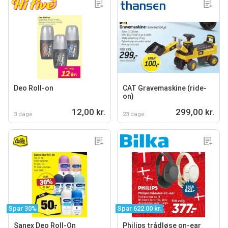
Deo Roll-on
CAT Gravemaskine (ride-
on)
12,00 kr.
299,00 kr.
3 dage
23 dage
Spar 30%
Spar 622.00 kr.
Sanex Deo Roll-On
Philips trådløse on-ear