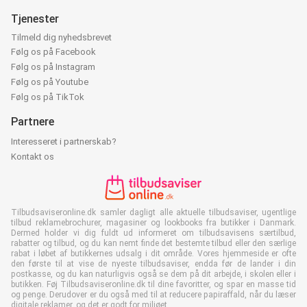
Tjenester
Tilmeld dig nyhedsbrevet
Følg os på Facebook
Følg os på Instagram
Følg os på Youtube
Følg os på TikTok
Partnere
Interesseret i partnerskab?
Kontakt os
Tilbudsaviseronline.dk samler dagligt alle aktuelle tilbudsaviser, ugentlige
tilbud reklamebrochurer, magasiner og lookbooks fra butikker i Danmark.
Dermed holder vi dig fuldt ud informeret om tilbudsavisens særtilbud,
rabatter og tilbud, og du kan nemt finde det bestemte tilbud eller den særlige
rabat i løbet af butikkernes udsalg i dit område. Vores hjemmeside er ofte
den første til at vise de nyeste tilbudsaviser, endda før de lander i din
postkasse, og du kan naturligvis også se dem på dit arbejde, i skolen eller i
butikken. Føj Tilbudsaviseronline.dk til dine favoritter, og spar en masse tid
og penge. Derudover er du også med til at reducere papiraffald, når du læser
digitale reklamer, og det er godt for miljøet.