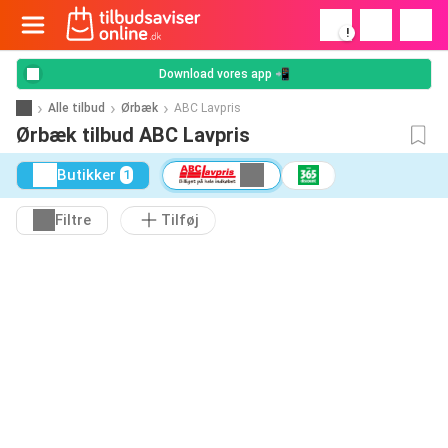
!
Download vores app 📲
Alle tilbud
Ørbæk
ABC Lavpris
Ørbæk tilbud ABC Lavpris
Butikker
1
Filtre
Tilføj