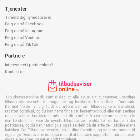
Tjenester
Tilmeld dig nyhedsbrevet
Følg os på Facebook
Følg os på Instagram
Følg os på Youtube
Følg os på TikTok
Partnere
Interesseret i partnerskab?
Kontakt os
Tilbudsaviseronline.dk samler dagligt alle aktuelle tilbudsaviser, ugentlige
tilbud reklamebrochurer, magasiner og lookbooks fra butikker i Danmark.
Dermed holder vi dig fuldt ud informeret om tilbudsavisens særtilbud,
rabatter og tilbud, og du kan nemt finde det bestemte tilbud eller den særlige
rabat i løbet af butikkernes udsalg i dit område. Vores hjemmeside er ofte
den første til at vise de nyeste tilbudsaviser, endda før de lander i din
postkasse, og du kan naturligvis også se dem på dit arbejde, i skolen eller i
butikken. Føj Tilbudsaviseronline.dk til dine favoritter, og spar en masse tid
og penge. Derudover er du også med til at reducere papiraffald, når du læser
digitale reklamer, og det er godt for miljøet.