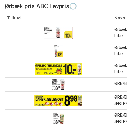
Ørbæk pris ABC Lavpris🕒
Tilbud
Navn
Ørbæk Æ
Liter
Ørbæk Æ
Liter
Ørbæk æ
Liter
ØRBÆK
ØRBÆK 
ÆBLEMO
ØRBÆK 
ÆBLEMO