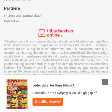
Partnere
Interesseret i partnerskab?
Kontakt os
Tilbudsaviseronline.dk samler dagligt alle aktuelle tilbudsaviser, ugentlige
tilbud reklamebrochurer, magasiner og lookbooks fra butikker i Danmark.
Dermed holder vi dig fuldt ud informeret om tilbudsavisens særtilbud,
rabatter og tilbud, og du kan nemt finde det bestemte tilbud eller den særlige
rabat i løbet af butikkernes udsalg i dit område. Vores hjemmeside er ofte
den første til at vise de nyeste tilbudsaviser, endda før de lander i din
postkasse, og du kan naturligvis også se dem på dit arbejde, i skolen eller i
butikken. Føj Tilbudsaviseronline.dk til dine favoritter, og spar en masse tid
og penge. Derudover er du også med til at reducere papiraffald, når du læser
digitale reklamer, og det er godt for miljøet.
Leder du efter flere tilbud?
Disse tilbud fra Løvbjerg vil du ikke gå glip af!
Alle rettigheder forbeholdes © Tilbudsaviseronline.dk 2026 |
Se tilbudsavis!
Ansvarsfraskrivelse
|
Vilkår og betingelser
|
Fortrolighedspolitik
|
Cookiepolitik