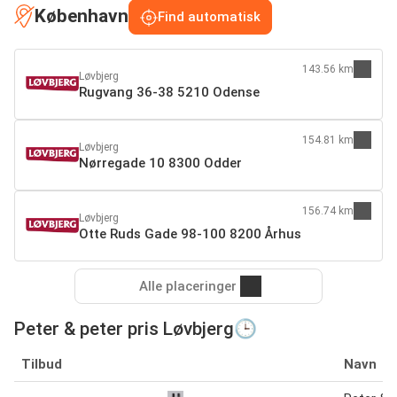
København
Find automatisk
143.56 km
Løvbjerg
Rugvang 36-38 5210 Odense
154.81 km
Løvbjerg
Nørregade 10 8300 Odder
156.74 km
Løvbjerg
Otte Ruds Gade 98-100 8200 Århus
Alle placeringer
Peter & peter pris Løvbjerg🕒
Tilbud
Navn