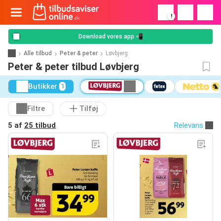
!
Download vores app 📲
Alle tilbud
Peter & peter
Løvbjerg
Peter & peter tilbud Løvbjerg
Butikker
1
Filtre
Tilføj
5 af
25 tilbud
Relevans