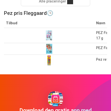
Alle placeringer
Pez pris Fleggaard🕒
Tilbud
Navn
PEZ Figur
17 g
PEZ Figu
Pez refil
Download den gratis app med