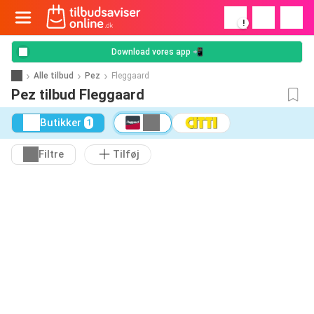
!
Download vores app 📲
Alle tilbud
Pez
Fleggaard
Pez tilbud Fleggaard
Butikker
1
Filtre
Tilføj