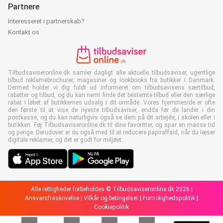
Partnere
Interesseret i partnerskab?
Kontakt os
Tilbudsaviseronline.dk samler dagligt alle aktuelle tilbudsaviser, ugentlige
tilbud reklamebrochurer, magasiner og lookbooks fra butikker i Danmark.
Dermed holder vi dig fuldt ud informeret om tilbudsavisens særtilbud,
rabatter og tilbud, og du kan nemt finde det bestemte tilbud eller den særlige
rabat i løbet af butikkernes udsalg i dit område. Vores hjemmeside er ofte
den første til at vise de nyeste tilbudsaviser, endda før de lander i din
postkasse, og du kan naturligvis også se dem på dit arbejde, i skolen eller i
butikken. Føj Tilbudsaviseronline.dk til dine favoritter, og spar en masse tid
og penge. Derudover er du også med til at reducere papiraffald, når du læser
digitale reklamer, og det er godt for miljøet.
Alle rettigheder forbeholdes © Tilbudsaviseronline.dk 2026 |
Ansvarsfraskrivelse
|
Vilkår og betingelser
|
Fortrolighedspolitik
|
Cookiepolitik