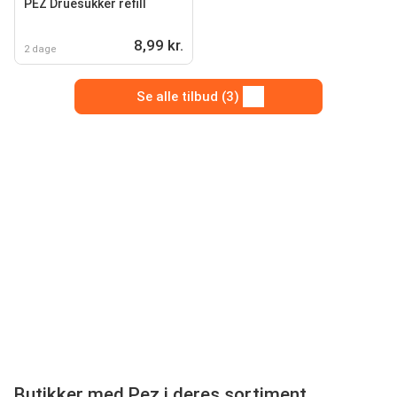
PEZ Druesukker refill
8,99 kr.
2 dage
Se alle tilbud (3)
Butikker med Pez i deres sortiment