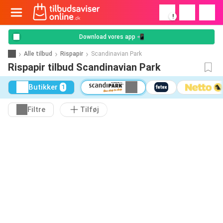
!
Download vores app 📲
Alle tilbud
Rispapir
Scandinavian Park
Rispapir tilbud Scandinavian Park
Butikker
1
Filtre
Tilføj