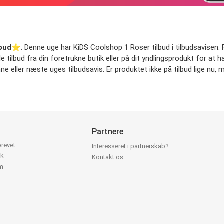
lbud
⭐️. Denne uge har KiDS Coolshop 1 Roser tilbud i tilbudsavisen. Fj
de tilbud fra din foretrukne butik eller på dit yndlingsprodukt for at 
nne eller næste uges tilbudsavis. Er produktet ikke på tilbud lige nu, 
Partnere
brevet
Interesseret i partnerskab?
ok
Kontakt os
am