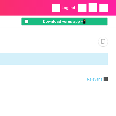
Log ind
Download vores app 📲
Relevans