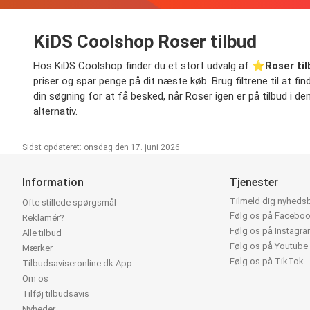
KiDS Coolshop Roser tilbud
Hos KiDS Coolshop finder du et stort udvalg af ⭐️
Roser ti
priser og spar penge på dit næste køb. Brug filtrene til at fin
din søgning for at få besked, når Roser igen er på tilbud i de
alternativ.
Sidst opdateret: onsdag den 17. juni 2026
Information
Tjenester
Tilmeld dig nyheds
Ofte stillede spørgsmål
Følg os på Facebo
Reklamér?
Følg os på Instagr
Alle tilbud
Følg os på Youtube
Mærker
Følg os på TikTok
Tilbudsaviseronline.dk App
Om os
Tilføj tilbudsavis
Nyheder