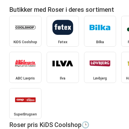
Butikker med Roser i deres sortiment
KiDS Coolshop
Føtex
Bilka
ABC Lavpris
Ilva
Løvbjerg
H
SuperBrugsen
Roser pris KiDS Coolshop🕒