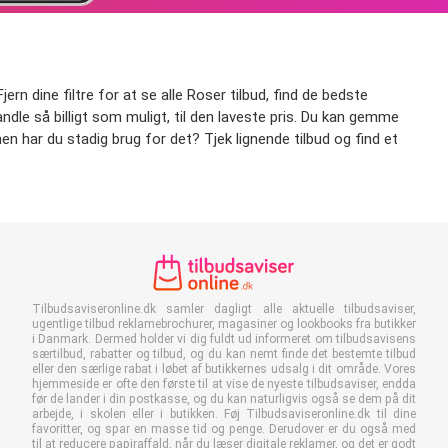
ern dine filtre for at se alle Roser tilbud, find de bedste
handle så billigt som muligt, til den laveste pris. Du kan gemme
men har du stadig brug for det? Tjek lignende tilbud og find et
Tilbudsaviseronline.dk samler dagligt alle aktuelle tilbudsaviser,
ugentlige tilbud reklamebrochurer, magasiner og lookbooks fra butikker
i Danmark. Dermed holder vi dig fuldt ud informeret om tilbudsavisens
særtilbud, rabatter og tilbud, og du kan nemt finde det bestemte tilbud
eller den særlige rabat i løbet af butikkernes udsalg i dit område. Vores
hjemmeside er ofte den første til at vise de nyeste tilbudsaviser, endda
før de lander i din postkasse, og du kan naturligvis også se dem på dit
arbejde, i skolen eller i butikken. Føj Tilbudsaviseronline.dk til dine
favoritter, og spar en masse tid og penge. Derudover er du også med
til at reducere papiraffald, når du læser digitale reklamer, og det er godt