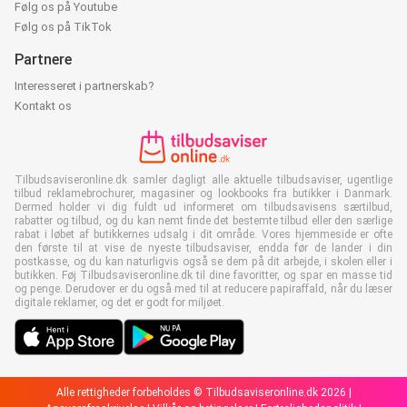
Følg os på Youtube
Følg os på TikTok
Partnere
Interesseret i partnerskab?
Kontakt os
Tilbudsaviseronline.dk samler dagligt alle aktuelle tilbudsaviser, ugentlige
tilbud reklamebrochurer, magasiner og lookbooks fra butikker i Danmark.
Dermed holder vi dig fuldt ud informeret om tilbudsavisens særtilbud,
rabatter og tilbud, og du kan nemt finde det bestemte tilbud eller den særlige
rabat i løbet af butikkernes udsalg i dit område. Vores hjemmeside er ofte
den første til at vise de nyeste tilbudsaviser, endda før de lander i din
postkasse, og du kan naturligvis også se dem på dit arbejde, i skolen eller i
butikken. Føj Tilbudsaviseronline.dk til dine favoritter, og spar en masse tid
og penge. Derudover er du også med til at reducere papiraffald, når du læser
digitale reklamer, og det er godt for miljøet.
Alle rettigheder forbeholdes © Tilbudsaviseronline.dk 2026 |