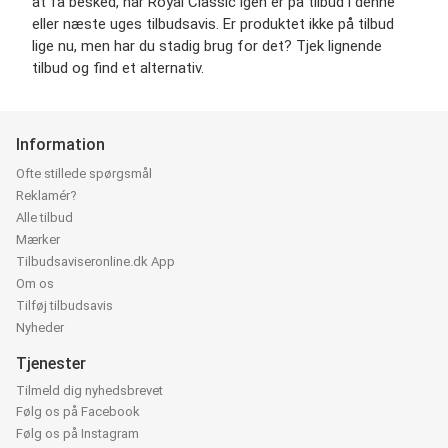
at få besked, når Royal Classic igen er på tilbud i denne
eller næste uges tilbudsavis. Er produktet ikke på tilbud
lige nu, men har du stadig brug for det? Tjek lignende
tilbud og find et alternativ.
Information
Ofte stillede spørgsmål
Reklamér?
Alle tilbud
Mærker
Tilbudsaviseronline.dk App
Om os
Tilføj tilbudsavis
Nyheder
Tjenester
Tilmeld dig nyhedsbrevet
Følg os på Facebook
Følg os på Instagram