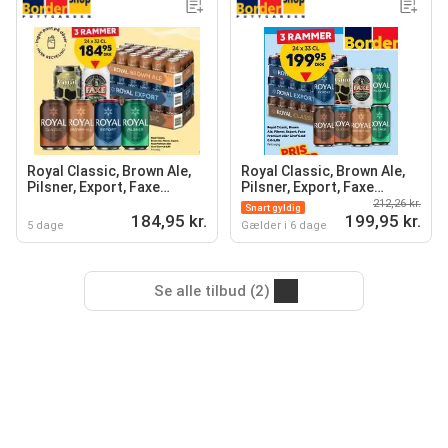
Royal Classic, Brown Ale,
Royal Classic, Brown Ale,
Pilsner, Export, Faxe
Pilsner, Export, Faxe
Premium eller Giraf Gold
Premium eller Giraf Gold
212,26 kr.
Snart gyldig
4,6-5,8%
184,95 kr.
199,95 kr.
5 dage
Gælder i 6 dage
Se alle tilbud (2)