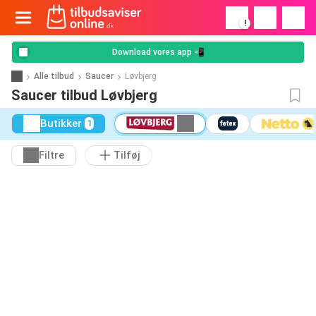
!
Download vores app 📲
Alle tilbud
Saucer
Løvbjerg
Saucer tilbud Løvbjerg
Butikker
1
Filtre
Tilføj