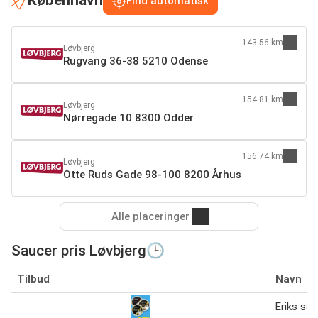
København
Find automatisk
143.56 km
Løvbjerg
Rugvang 36-38 5210 Odense
154.81 km
Løvbjerg
Nørregade 10 8300 Odder
156.74 km
Løvbjerg
Otte Ruds Gade 98-100 8200 Århus
Alle placeringer
Saucer pris Løvbjerg🕒
Tilbud
Navn
Eriks sa