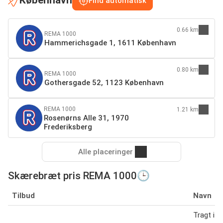
København
Find automatisk
0.66 km
REMA 1000
Hammerichsgade 1, 1611 København
0.80 km
REMA 1000
Gothersgade 52, 1123 København
REMA 1000
1.21 km
Rosenørns Alle 31, 1970
Frederiksberg
Alle placeringer
Skærebræt pris REMA 1000🕒
Tilbud
Navn
Tragt i si