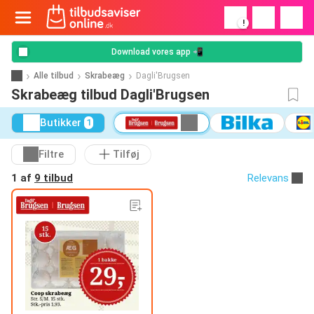
!
Download vores app 📲
Alle tilbud
Skrabeæg
Dagli'Brugsen
Skrabeæg tilbud Dagli'Brugsen
Butikker
1
Filtre
Tilføj
1 af
9 tilbud
Relevans