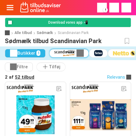
!
Download vores app 📲
Alle tilbud
Sødmælk
Scandinavian Park
Sødmælk tilbud Scandinavian Park
Butikker
1
Filtre
Tilføj
2 af
52 tilbud
Relevans