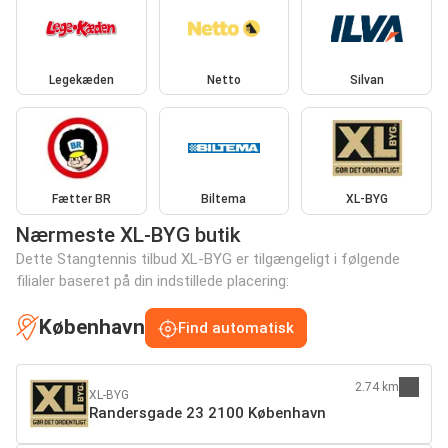
Legekæden
Netto
Silvan
Fætter BR
Biltema
XL-BYG
Nærmeste XL-BYG butik
Dette Stangtennis tilbud XL-BYG er tilgængeligt i følgende
filialer baseret på din indstillede placering:
København
Find automatisk
2.74 km
XL-BYG
Randersgade 23 2100 København