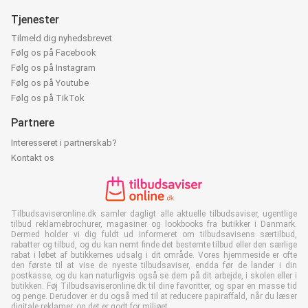
Tjenester
Tilmeld dig nyhedsbrevet
Følg os på Facebook
Følg os på Instagram
Følg os på Youtube
Følg os på TikTok
Partnere
Interesseret i partnerskab?
Kontakt os
Tilbudsaviseronline.dk samler dagligt alle aktuelle tilbudsaviser, ugentlige
tilbud reklamebrochurer, magasiner og lookbooks fra butikker i Danmark.
Dermed holder vi dig fuldt ud informeret om tilbudsavisens særtilbud,
rabatter og tilbud, og du kan nemt finde det bestemte tilbud eller den særlige
rabat i løbet af butikkernes udsalg i dit område. Vores hjemmeside er ofte
den første til at vise de nyeste tilbudsaviser, endda før de lander i din
postkasse, og du kan naturligvis også se dem på dit arbejde, i skolen eller i
butikken. Føj Tilbudsaviseronline.dk til dine favoritter, og spar en masse tid
og penge. Derudover er du også med til at reducere papiraffald, når du læser
digitale reklamer, og det er godt for miljøet.