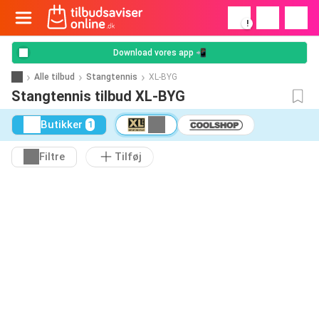
!
Download vores app 📲
Alle tilbud
Stangtennis
XL-BYG
Stangtennis tilbud XL-BYG
Butikker
1
Filtre
Tilføj