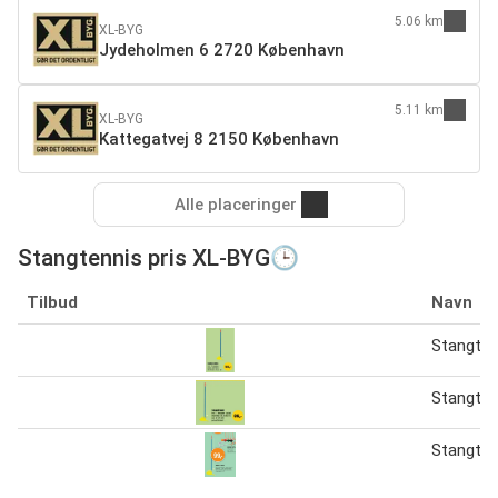
5.06 km
XL-BYG
Jydeholmen 6 2720 København
5.11 km
XL-BYG
Kattegatvej 8 2150 København
Alle placeringer
Stangtennis pris XL-BYG🕒
Tilbud
Navn
Stangten
Stangten
Stangten