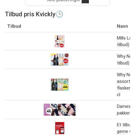
Tilbud pris Kvickly🕒
Tilbud
Navn
Mills Lak
tilbud) 6 
Why Not?
tilbud) 6 
Why Not?
assorter
flasker t
cl
Damestr
pakker ti
Et tilbud 
gerne vil