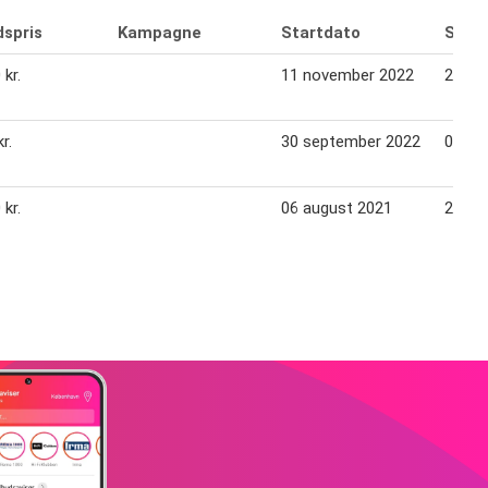
dspris
Kampagne
Startdato
Slutd
 kr.
11 november 2022
24 no
r.
30 september 2022
06 ok
 kr.
06 august 2021
26 au