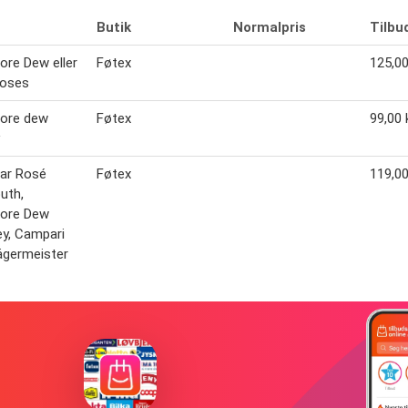
Butik
Normalpris
Tilbu
ore Dew eller
Føtex
125,00
Roses
more dew
Føtex
99,00 k
ar Rosé
Føtex
119,00
uth,
more Dew
y, Campari
Jägermeister