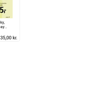
ky,
bay
na Club
35,00 kr.