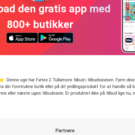
oad den gratis app med
800+ butikker
⭐️. Denne uge har Føtex 2 Tullamore tilbud i tilbudsavisen. Fjern dine 
fra din foretrukne butik eller på dit yndlingsprodukt for at handle så 
nne eller næste uges tilbudsavis. Er produktet ikke på tilbud lige nu,
Partnere