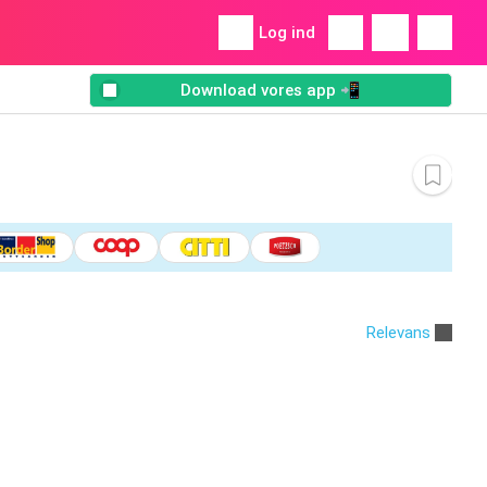
Log ind
Download vores app 📲
Relevans