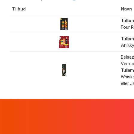
Tilbud
Navn
Tullam
Four 
Tulla
whisky
Belsaz
Vermo
Tulla
Whiske
eller 