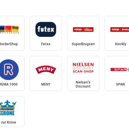
BorderShop
Føtex
SuperBrugsen
Kvickly
Nielsen's
REMA 1000
MENY
SPAR
Discount
zur Krone