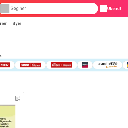
Ukendt
rier
Byer
.