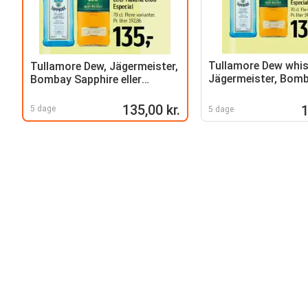
Tullamore Dew whis
Tullamore Dew, Jägermeister,
Jägermeister, Bom
Bombay Sapphire eller
Sapphire eller Hava
Havana Club Especial
Especial
135,00 kr.
1
5 dage
5 dage