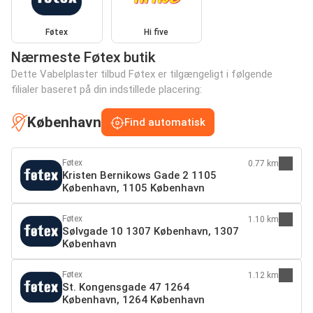
Føtex
Hi five
Nærmeste Føtex butik
Dette Vabelplaster tilbud Føtex er tilgængeligt i følgende
filialer baseret på din indstillede placering:
København
Find automatisk
Føtex
0.77 km
Kristen Bernikows Gade 2 1105
København, 1105 København
Føtex
1.10 km
Sølvgade 10 1307 København, 1307
København
Føtex
1.12 km
St. Kongensgade 47 1264
København, 1264 København