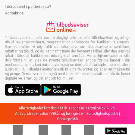
Interesseret i partnerskab?
Kontakt os
Tilbudsaviseronline.dk samler dagligt alle aktuelle tilbudsaviser, ugentlige
tilbud reklamebrochurer, magasiner og lookbooks fra butikker i Danmark.
Dermed holder vi dig fuldt ud informeret om tilbudsavisens særtilbud,
rabatter og tilbud, og du kan nemt finde det bestemte tilbud eller den særlige
rabat i løbet af butikkernes udsalg i dit område. Vores hjemmeside er ofte
den første til at vise de nyeste tilbudsaviser, endda før de lander i din
postkasse, og du kan naturligvis også se dem på dit arbejde, i skolen eller i
butikken. Føj Tilbudsaviseronline.dk til dine favoritter, og spar en masse tid
og penge. Derudover er du også med til at reducere papiraffald, når du læser
digitale reklamer, og det er godt for miljøet.
Alle rettigheder forbeholdes © Tilbudsaviseronline.dk 2026 |
Ansvarsfraskrivelse
|
Vilkår og betingelser
|
Fortrolighedspolitik
|
Cookiepolitik